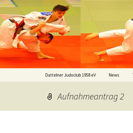
Dattelner 
Zum
Dattelner Judoclub 1958 eV
News
Inhalt
springen
Aufnahmeantrag 2