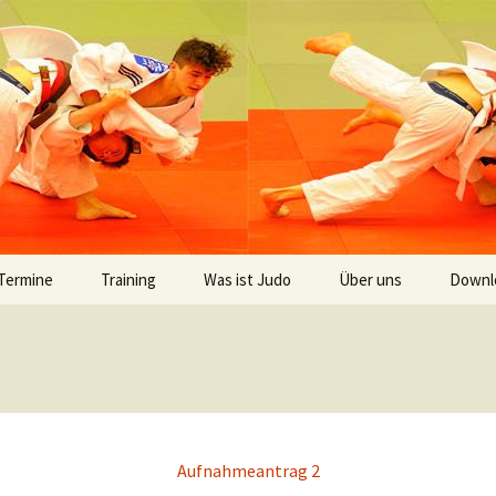
Judoclub 1958 e.
Termine
Training
Was ist Judo
Über uns
Downl
Mitgliedsbeiträge
Geschichte
Vorstand
Die Gürtelfarben
Trainerteam
Die Judowerte
Chronik
Aufnahmeantrag 2
Portrait Friedhelm
Chmielewski