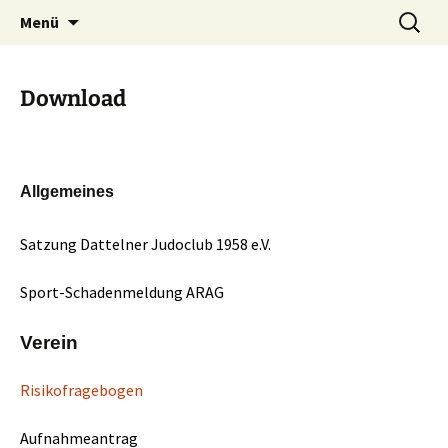
Zum
Suchen
Dattelner Judoclub 1958 e.V.
Menü
Inhalt
nach:
springen
Download
Allgemeines
Satzung Dattelner Judoclub 1958 e.V.
Sport-Schadenmeldung ARAG
Verein
Risikofragebogen
Aufnahmeantrag