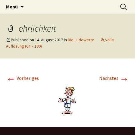
Zum
Suchen
Dattelner Judoclub 1958 e.V.
Menü
Inhalt
nach:
springen
ehrlichkeit
Published on
14. August 2017
in
Die Judowerte
Volle
Auflösung (64 × 100)
←
→
Vorheriges
Nächstes