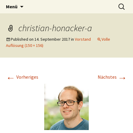
Zum
Suchen
Dattelner Judoclub 1958 e.V.
Menü
Inhalt
nach:
springen
christian-honacker-a
Published on
14. September 2017
in
Vorstand
Volle
Auflösung (150 × 156)
←
→
Vorheriges
Nächstes